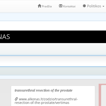
Politikos
Pradžia
Kontaktai
NAS
transurethral resection of the prostate
www.alkonas.lt/zodzio/transurethral-
resection-of-the-prostate/vertimas