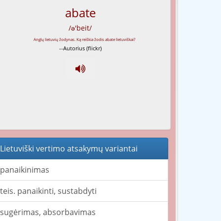
abate
/ə'beit/
--Autorius (flickr)
Lietuviški vertimo atsakymų variantai
panaikinimas
teis. panaikinti, sustabdyti
sugėrimas, absorbavimas