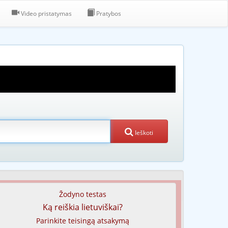
Video pristatymas
Pratybos
Ieškoti
Žodyno testas
Ką reiškia lietuviškai?
Parinkite teisingą atsakymą