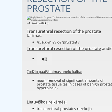
PROSTATE
--Autorius (flickr)
Transurethral resection of the prostate
tarimas:
/rɪ'sɛkʃən əv ðə 'prɑ:steɪt /
Transurethral resection of the prostate
audio
Žodžio paaiškinimas anglų kalba:
noun: removal of significant amounts of
prostate tissue (as in cases of benign prostat
hyperplasia)
Lietuviškos reikšmės:
transurethral prostatos rezekcija