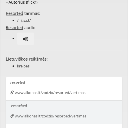
--Autorius (flickr)
Resorted
tarimas:
/'ri:'sɔ:t/
Resorted
audio:
Lietuviškos reikšmės:
kreipėsi
resorted
www.alkonas.lt/zodzio/resorted/vertimas
resorbed
www.alkonas.lt/zodzio/resorbed/vertimas