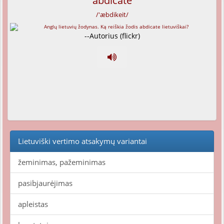
abdicate
/'æbdikeit/
--Autorius (flickr)
Lietuviški vertimo atsakymų variantai
žeminimas, pažeminimas
pasibjaurėjimas
apleistas