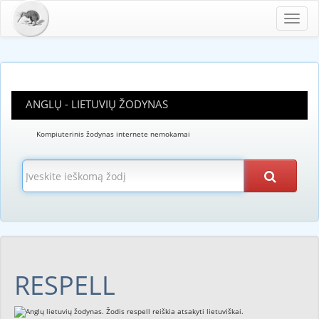
Toggl
navig
ANGLŲ - LIETUVIŲ ŽODYNAS
Kompiuterinis žodynas internete nemokamai
RESPELL