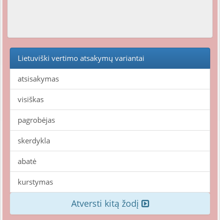
Lietuviški vertimo atsakymų variantai
atsisakymas
visiškas
pagrobėjas
skerdykla
abatė
kurstymas
Atversti kitą žodį