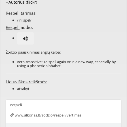
--Autorius (flickr)
Respell
tarimas:
/'ri:'spel/
Respell
audio:
Žodžio paaiškinimas anglų kalba:
verb-transitive: To spell again or in a new way, especially by
using a phonetic alphabet.
Lietuviškos reikšmės:
atsakyti
respell
www.alkonas.lt/zodzio/respell/vertimas