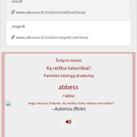
resell
www.alkonas.lt/zodzio/resell/vertimas
respelt
www.alkonas.lt/zodzio/respelt/vertimas
Žodyno testas
Ką reiškia lietuviškai?
Parinkite teisingą atsakymą
abbess
/'æbis/
--Autorius (flickr)