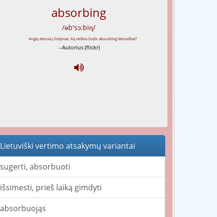
absorbing
/əb'sɔ:biɳ/
--Autorius (flickr)
Lietuviški vertimo atsakymų variantai
sugerti, absorbuoti
išsimesti, prieš laiką gimdyti
absorbuojąs