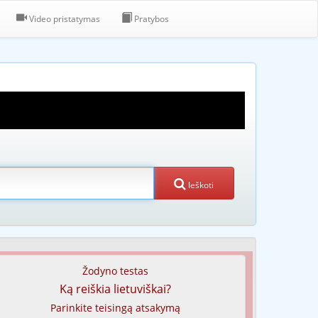
Video pristatymas
Pratybos
Ieškoti
Žodyno testas
Ką reiškia lietuviškai?
Parinkite teisingą atsakymą