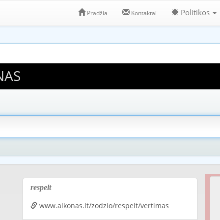
Politikos
Pradžia
Kontaktai
NAS
respelt
www.alkonas.lt/zodzio/respelt/vertimas