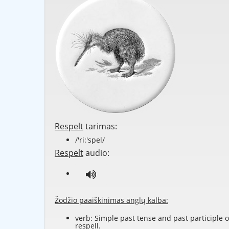
Respelt
tarimas:
/'ri:'spel/
Respelt
audio:
Žodžio paaiškinimas anglų kalba:
verb: Simple past tense and past participle o
respell
.