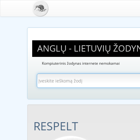
ANGLŲ - LIETUVIŲ ŽODY
Kompiuterinis žodynas internete nemokamai
RESPELT