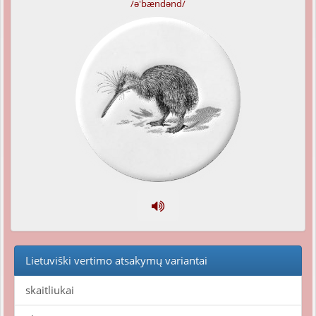
/ə'bændənd/
Lietuviški vertimo atsakymų variantai
skaitliukai