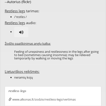
--Autorius (flickr)
Restless legs
tarimas:
/'rɛstlɛs /
Restless legs
audio:
Žodžio paaiškinimas anglų kalba:
Feeling of uneasiness and restlessness in the legs after going
to bed (sometimes causing insomnia); may be relieved
temporarily by walking or moving the legs
Lietuviškos reikšmės:
neramių kojų
restless legs
www.alkonas.lt/zodzio/restless-legs/vertimas