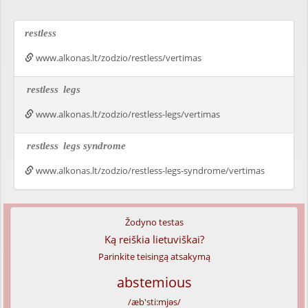
restless
www.alkonas.lt/zodzio/restless/vertimas
restless
legs
www.alkonas.lt/zodzio/restless-legs/vertimas
restless
legs syndrome
www.alkonas.lt/zodzio/restless-legs-syndrome/vertimas
Žodyno testas
Ką reiškia lietuviškai?
Parinkite teisingą atsakymą
abstemious
/æb'sti:mjəs/