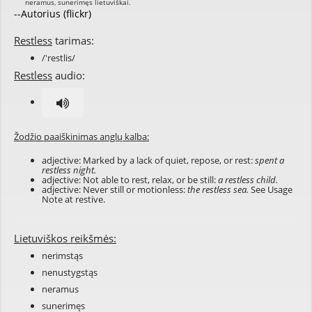
--Autorius (flickr)
Restless
tarimas:
/'restlis/
Restless
audio:
Žodžio paaiškinimas anglų kalba:
adjective: Marked by a lack of quiet, repose, or rest:
spent a
restless night.
adjective: Not able to rest, relax, or be still:
a restless child.
adjective: Never still or motionless:
the restless sea.
See Usage
Note at
restive
.
Lietuviškos reikšmės:
nerimstąs
nenustygstąs
neramus
sunerimęs