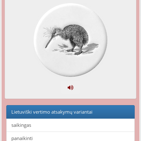
Lietuviški vertimo atsakymų variantai
saikingas
panaikinti