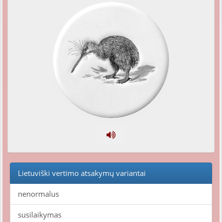
Lietuviški vertimo atsakymų variantai
nenormalus
susilaikymas