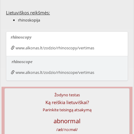
Lietuviškos reikšmės:
rhinoskopija
rhinoscopy
www.alkonas.lt/zodzio/rhinoscopy/vertimas
rhinoscope
www.alkonas.lt/zodzio/rhinoscope/vertimas
Žodyno testas
Ką reiškia lietuviškai?
Parinkite teisingą atsakymą
abnormal
/æb'nɔ:məl/