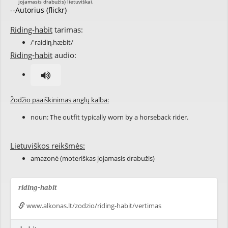
--Autorius (flickr)
Riding-habit
tarimas:
/'raidiɳ,hæbit/
Riding-habit
audio:
Žodžio paaiškinimas anglų kalba:
noun: The outfit typically worn by a horseback rider.
Lietuviškos reikšmės:
amazonė (moteriškas jojamasis drabužis)
riding-habit
www.alkonas.lt/zodzio/riding-habit/vertimas