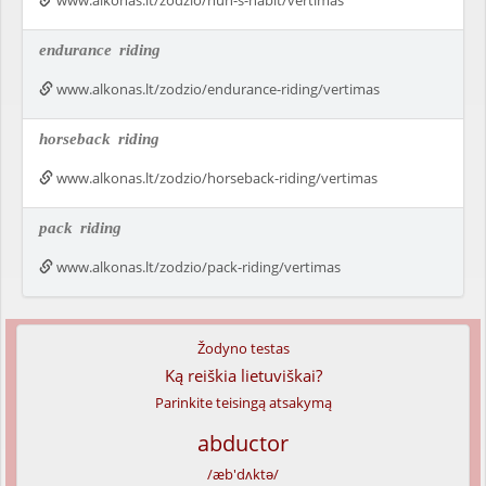
www.alkonas.lt/zodzio/nun-s-habit/vertimas
endurance
riding
www.alkonas.lt/zodzio/endurance-riding/vertimas
horseback
riding
www.alkonas.lt/zodzio/horseback-riding/vertimas
pack
riding
www.alkonas.lt/zodzio/pack-riding/vertimas
Žodyno testas
Ką reiškia lietuviškai?
Parinkite teisingą atsakymą
abductor
/æb'dʌktə/