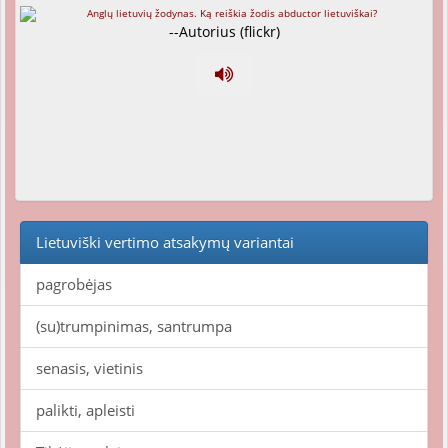
--Autorius (flickr)
Lietuviški vertimo atsakymų variantai
pagrobėjas
(su)trumpinimas, santrumpa
senasis, vietinis
palikti, apleisti