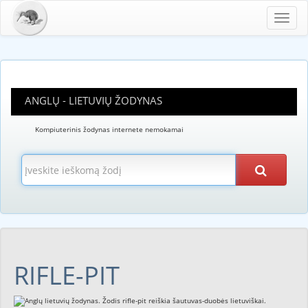
Toggl
navig
ANGLŲ - LIETUVIŲ ŽODYNAS
Kompiuterinis žodynas internete nemokamai
RIFLE-PIT