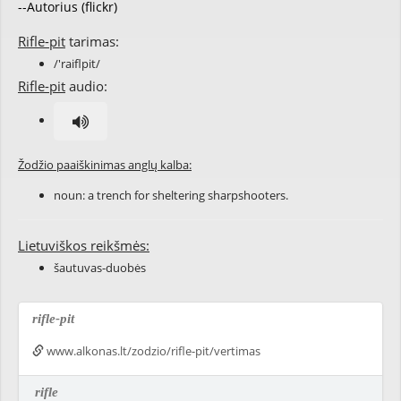
--Autorius (flickr)
Rifle-pit
tarimas:
/'raiflpit/
Rifle-pit
audio:
Žodžio paaiškinimas anglų kalba:
noun: a trench for sheltering sharpshooters.
Lietuviškos reikšmės:
šautuvas-duobės
rifle-pit
www.alkonas.lt/zodzio/rifle-pit/vertimas
rifle