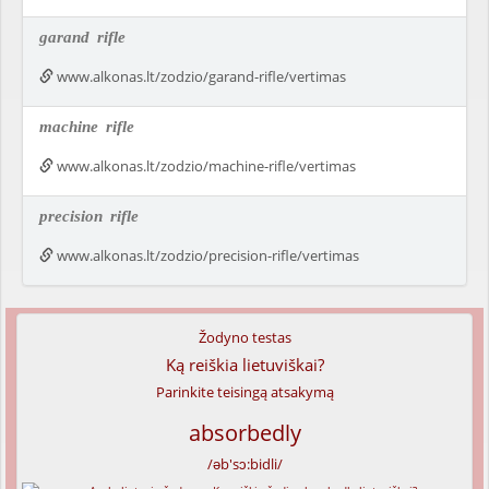
garand
rifle
www.alkonas.lt/zodzio/garand-rifle/vertimas
machine
rifle
www.alkonas.lt/zodzio/machine-rifle/vertimas
precision
rifle
www.alkonas.lt/zodzio/precision-rifle/vertimas
Žodyno testas
Ką reiškia lietuviškai?
Parinkite teisingą atsakymą
absorbedly
/əb'sɔ:bidli/