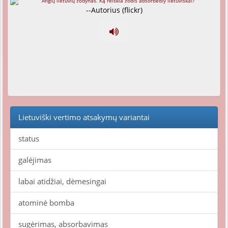
--Autorius (flickr)
Lietuviški vertimo atsakymų variantai
status
galėjimas
labai atidžiai, dėmesingai
atominė bomba
sugėrimas, absorbavimas