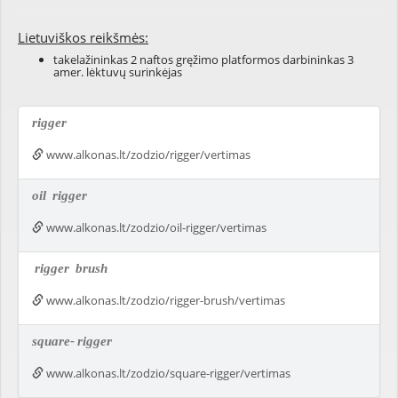
Lietuviškos reikšmės:
takelažininkas 2 naftos gręžimo platformos darbininkas 3
amer. lėktuvų surinkėjas
rigger
www.alkonas.lt/zodzio/rigger/vertimas
oil
rigger
www.alkonas.lt/zodzio/oil-rigger/vertimas
rigger
brush
www.alkonas.lt/zodzio/rigger-brush/vertimas
square-
rigger
www.alkonas.lt/zodzio/square-rigger/vertimas