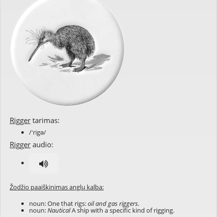
Rigger
tarimas:
/'rigə/
Rigger
audio:
Žodžio paaiškinimas anglų kalba:
noun: One that rigs:
oil and gas riggers.
noun:
Nautical
A ship with a specific kind of rigging.