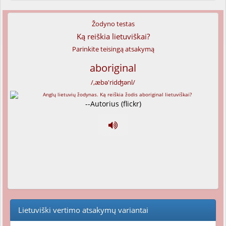
Žodyno testas
Ką reiškia lietuviškai?
Parinkite teisingą atsakymą
aboriginal
/,æbə'ridʤənl/
--Autorius (flickr)
Lietuviški vertimo atsakymų variantai