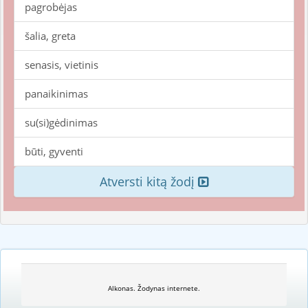
pagrobėjas
šalia, greta
senasis, vietinis
panaikinimas
su(si)gėdinimas
būti, gyventi
Atversti kitą žodį
Alkonas. Žodynas internete.