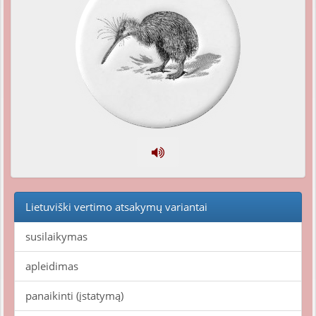
Lietuviški vertimo atsakymų variantai
susilaikymas
apleidimas
panaikinti (įstatymą)