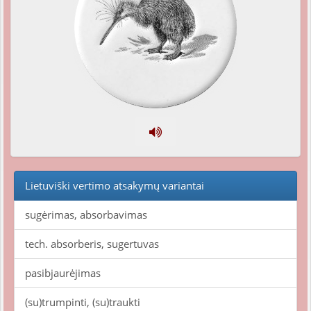
Lietuviški vertimo atsakymų variantai
sugėrimas, absorbavimas
tech. absorberis, sugertuvas
pasibjaurėjimas
(su)trumpinti, (su)traukti