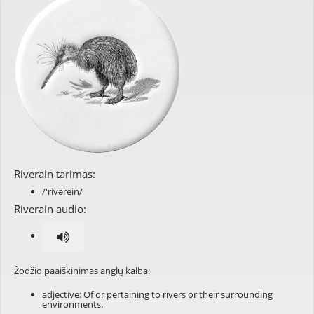
Riverain
tarimas:
/'rivərein/
Riverain
audio:
Žodžio paaiškinimas anglų kalba:
adjective: Of or pertaining to
rivers
or their surrounding
environments.