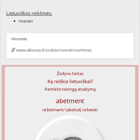
Lietuviškos reikšmės:
riverain
riverain
www.alkonas.lt/zodzio/riverain/vertimas
Žodyno testas
Ką reiškia lietuviškai?
Parinkite teisingą atsakymą
abetment
/ə'betmənt/ (abettal) /ə'betəl/