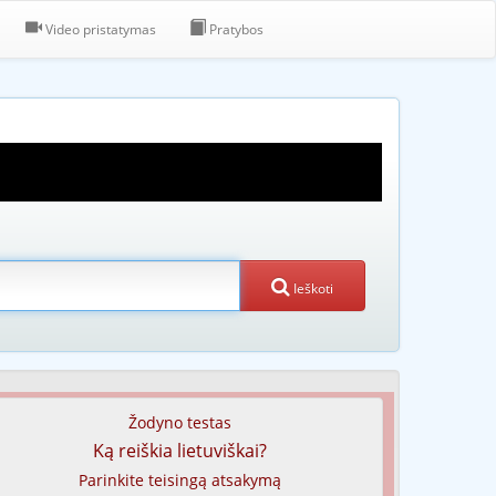
Video pristatymas
Pratybos
Ieškoti
Žodyno testas
Ką reiškia lietuviškai?
Parinkite teisingą atsakymą