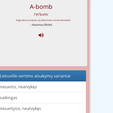
A-bomb
/'ei'bɔm/
--Autorius (flickr)
Lietuviški vertimo atsakymų variantai
nesantis, neatvykęs
saikingas
nesantysis, neatvykęs