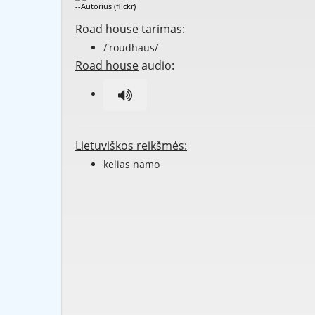
--Autorius (flickr)
Road house
tarimas:
/'roudhaus/
Road house
audio:
Lietuviškos reikšmės:
kelias namo