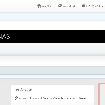
Politikos
Pradžia
Kontaktai
NAS
road house
www.alkonas.lt/zodzio/road-house/vertimas