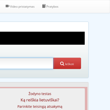
Video pristatymas
Pratybos
Ieškoti
Žodyno testas
Ką reiškia lietuviškai?
Parinkite teisingą atsakymą