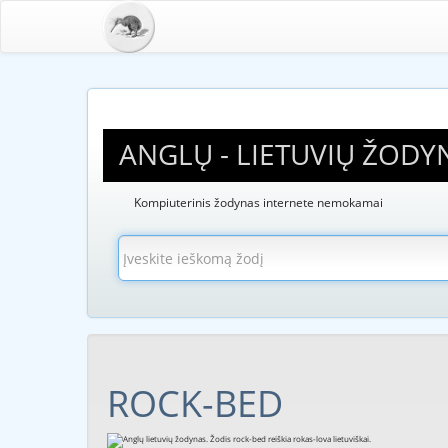
ANGLŲ - LIETUVIŲ ŽODY
Kompiuterinis žodynas internete nemokamai
ROCK-BED