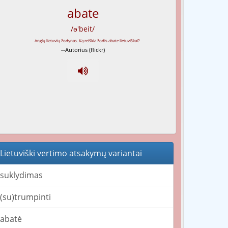
abate
/ə'beit/
--Autorius (flickr)
Lietuviški vertimo atsakymų variantai
suklydimas
(su)trumpinti
abatė