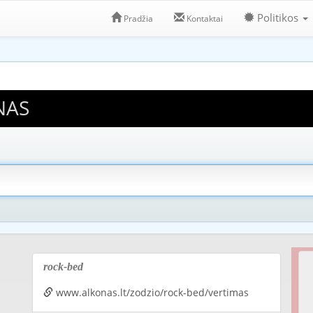
Politikos
Pradžia
Kontaktai
NAS
rock-bed
www.alkonas.lt/zodzio/rock-bed/vertimas