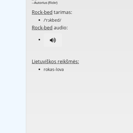
--Autorius (flickr)
Rock-bed
tarimas:
/'rɔkbed/
Rock-bed
audio:
Lietuviškos reikšmės:
rokas-lova