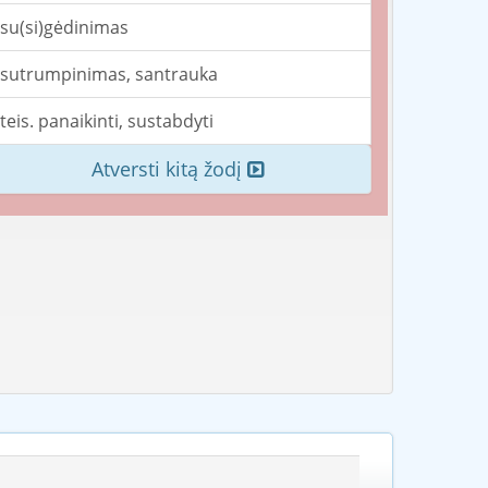
su(si)gėdinimas
sutrumpinimas, santrauka
teis. panaikinti, sustabdyti
Atversti kitą žodį