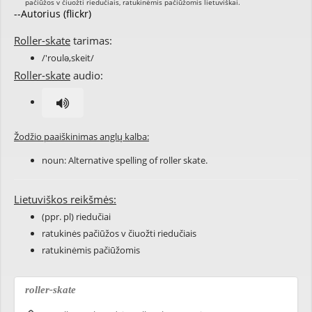
--Autorius (flickr)
Roller-skate
tarimas:
/'roulə,skeit/
Roller-skate
audio:
Žodžio paaiškinimas anglų kalba:
noun: Alternative spelling of
roller skate
.
Lietuviškos reikšmės:
(ppr. pl) riedučiai
ratukinės pačiūžos v čiuožti riedučiais
ratukinėmis pačiūžomis
roller-skate