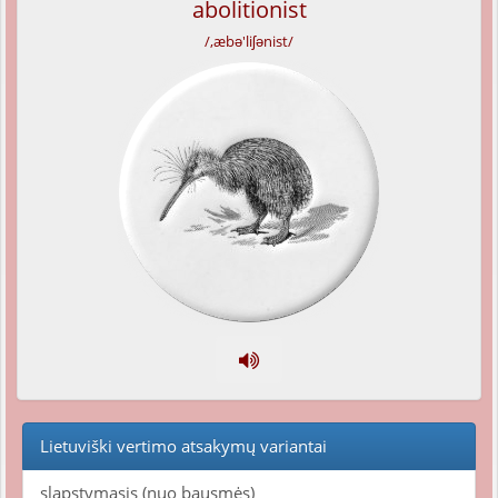
abolitionist
/,æbə'liʃənist/
Lietuviški vertimo atsakymų variantai
slapstymasis (nuo bausmės)