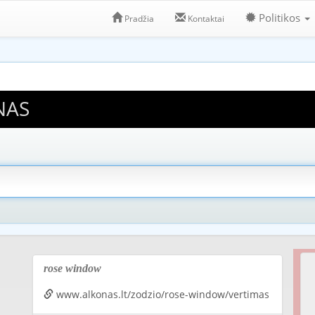
Politikos
Pradžia
Kontaktai
NAS
rose window
www.alkonas.lt/zodzio/rose-window/vertimas