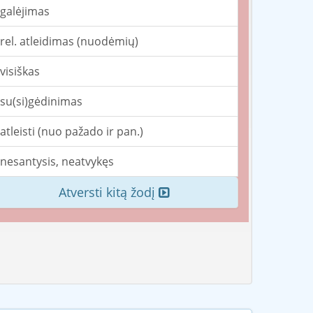
galėjimas
rel. atleidimas (nuodėmių)
visiškas
su(si)gėdinimas
atleisti (nuo pažado ir pan.)
nesantysis, neatvykęs
Atversti kitą žodį