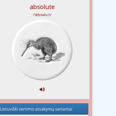
absolute
/'æbsəlu:t/
Lietuviški vertimo atsakymų variantai