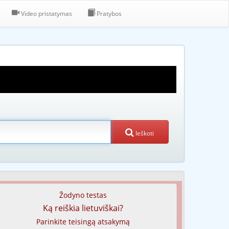
Video pristatymas
Pratybos
Ieškoti
Žodyno testas
Ką reiškia lietuviškai?
Parinkite teisingą atsakymą