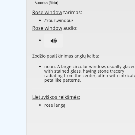
--Autorius (flickr)
Rose window
tarimas:
/'rouz,windou/
Rose window
audio:
Žodžio paaiškinimas anglų kalba:
noun: A large circular window, usually glaze
with stained glass, having stone tracery
radiating from the center, often with intricat
petallike patterns.
Lietuviškos reikšmės:
rose langą