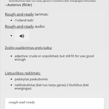
--Autorius (flickr)
Rough-and-ready
tarimas:
/'rʌfənd'redi/
Rough-and-ready
audio:
Žodžio paaiškinimas anglų kalba:
adjective:
crude
or
unpolished
, but still fit for use; good
enough
Lietuviškos reikšmės:
padarytas paskubomis
neištobulintas (bet tuo tarpu geras) 2 šiurkštus (bet
energingas)
rough-and-ready