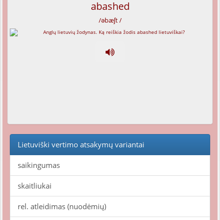
abashed
/əbæʃt /
Lietuviški vertimo atsakymų variantai
saikingumas
skaitliukai
rel. atleidimas (nuodėmių)