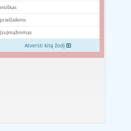
visiškas
priešlaikinis
(su)mažinimas
Atversti kitą žodį