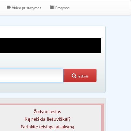
Video pristatymas
Pratybos
Ieškoti
Žodyno testas
Ką reiškia lietuviškai?
Parinkite teisingą atsakymą