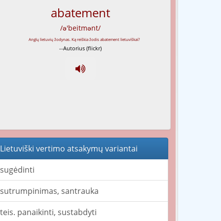
abatement
/ə'beitmənt/
--Autorius (flickr)
Lietuviški vertimo atsakymų variantai
sugėdinti
sutrumpinimas, santrauka
teis. panaikinti, sustabdyti