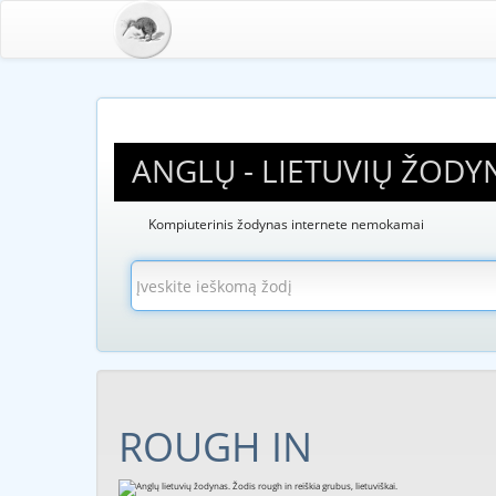
ANGLŲ - LIETUVIŲ ŽODY
Kompiuterinis žodynas internete nemokamai
ROUGH IN