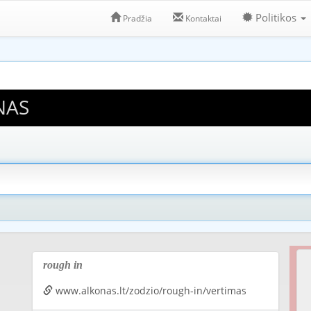
Politikos
Pradžia
Kontaktai
NAS
rough in
www.alkonas.lt/zodzio/rough-in/vertimas