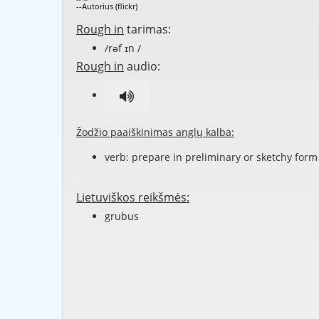
--Autorius (flickr)
Rough in
tarimas:
/rəf ɪn /
Rough in
audio:
Žodžio paaiškinimas anglų kalba:
verb: prepare in preliminary or sketchy form
Lietuviškos reikšmės:
grubus