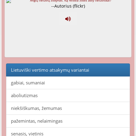
--Autorius (flickr)
Lietuviški vertimo atsakymų variantai
gabiai, sumaniai
aboliutizmas
niekšiškumas, žemumas
pažemintas, nelaimingas
senasis, vietinis