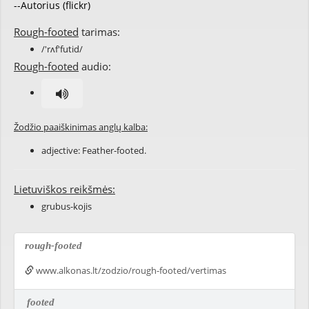
--Autorius (flickr)
Rough-footed
tarimas:
/'rʌf'futid/
Rough-footed
audio:
Žodžio paaiškinimas anglų kalba:
adjective: Feather-footed.
Lietuviškos reikšmės:
grubus-kojis
rough-footed
www.alkonas.lt/zodzio/rough-footed/vertimas
footed