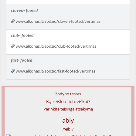
cloven-
footed
www.alkonas.lt/zodzio/cloven-footed/vertimas
club-
footed
www.alkonas.lt/zodzio/club-footed/vertimas
fast-
footed
www.alkonas.lt/zodzio/fast-footed/vertimas
Žodyno testas
Ką reiškia lietuviškai?
Parinkite teisingą atsakymą
ably
/'eibli/