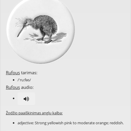
Rufous
tarimas:
/'ru:fəs/
Rufous
audio:
Žodžio paaiškinimas anglų kalba:
adjective: Strong yellowish pink to moderate orange; reddish.