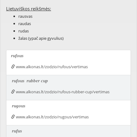
Lietuviškos reikšmės:
rausvas
raudas
rudas
žalas (ypač apie gyvulius)
rufous
www.alkonas.lt/zodzio/rufous/vertimas
rufous
rubber cup
www.alkonas.lt/zodzio/rufous-rubber-cup/vertimas
rugous
www.alkonas.lt/zodzio/rugous/vertimas
rufus