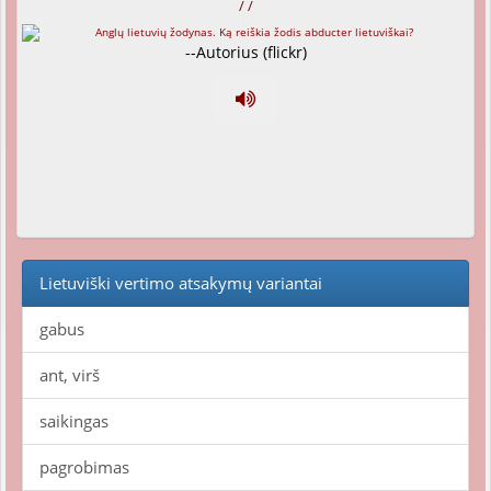
/ /
--Autorius (flickr)
Lietuviški vertimo atsakymų variantai
gabus
ant, virš
saikingas
pagrobimas