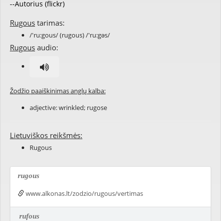
--Autorius (flickr)
Rugous
tarimas:
/'ru:gous/ (rugous) /'ru:gəs/
Rugous
audio:
Žodžio paaiškinimas anglų kalba:
adjective:
wrinkled
;
rugose
Lietuviškos reikšmės:
Rugous
rugous
www.alkonas.lt/zodzio/rugous/vertimas
rufous