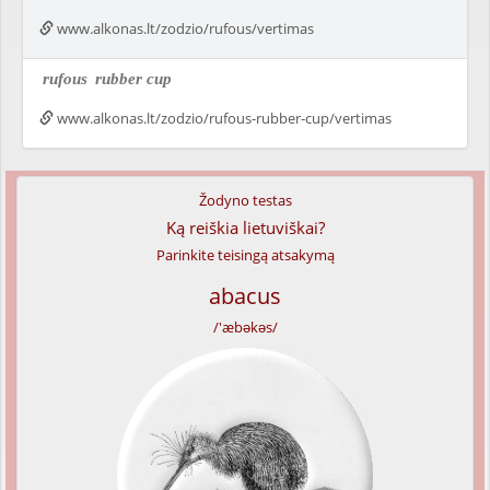
www.alkonas.lt/zodzio/rufous/vertimas
rufous
rubber cup
www.alkonas.lt/zodzio/rufous-rubber-cup/vertimas
Žodyno testas
Ką reiškia lietuviškai?
Parinkite teisingą atsakymą
abacus
/'æbəkəs/