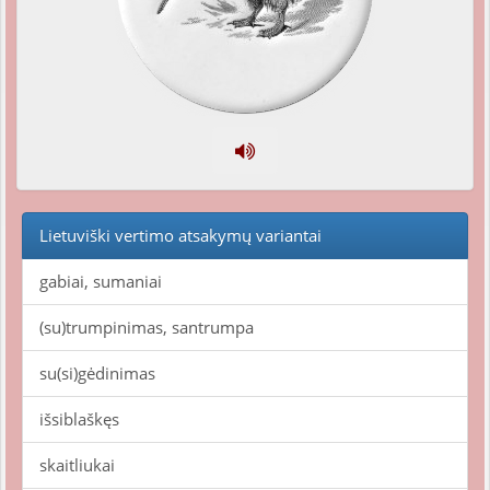
Lietuviški vertimo atsakymų variantai
gabiai, sumaniai
(su)trumpinimas, santrumpa
su(si)gėdinimas
išsiblaškęs
skaitliukai