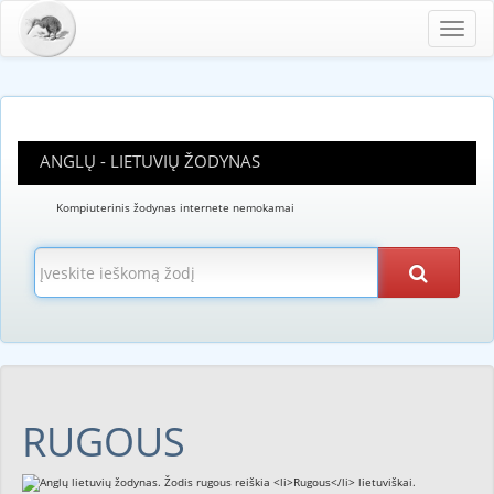
Toggl
navig
ANGLŲ - LIETUVIŲ ŽODYNAS
Kompiuterinis žodynas internete nemokamai
RUGOUS