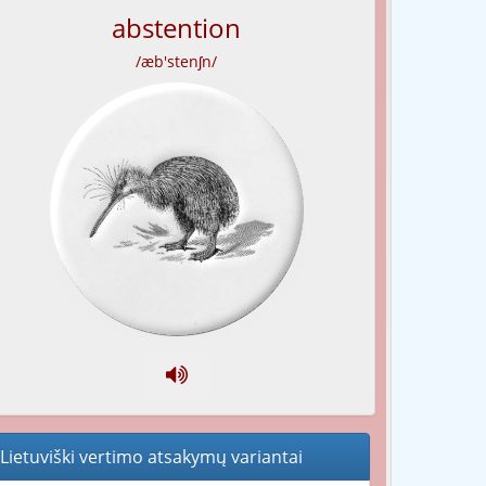
abstention
/æb'stenʃn/
Lietuviški vertimo atsakymų variantai