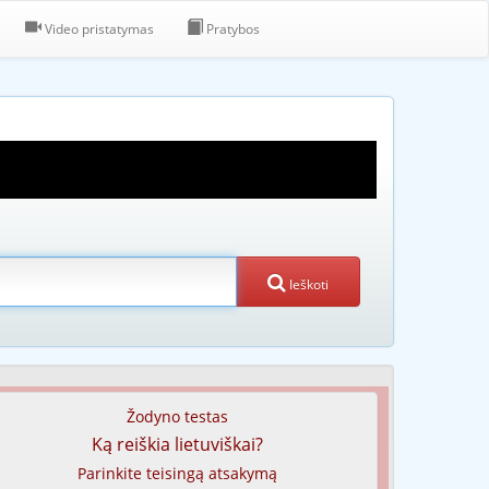
Video pristatymas
Pratybos
Ieškoti
Žodyno testas
Ką reiškia lietuviškai?
Parinkite teisingą atsakymą