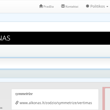
Politikos
Pradžia
Kontaktai
NAS
symmetrize
www.alkonas.lt/zodzio/symmetrize/vertimas