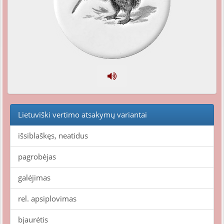
Lietuviški vertimo atsakymų variantai
išsiblaškęs, neatidus
pagrobėjas
galėjimas
rel. apsiplovimas
bjaurėtis