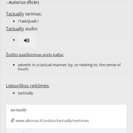
--Autorius (flickr)
Tactually
tarimas:
/'tæktʃuəlli /
Tactually
audio:
Žodžio paaiškinimas anglų kalba:
adverb: In a
tactual
manner; by, or relating to, the sense of
touch
.
Lietuviškos reikšmės:
tactically
tactually
www.alkonas.lt/zodzio/tactually/vertimas