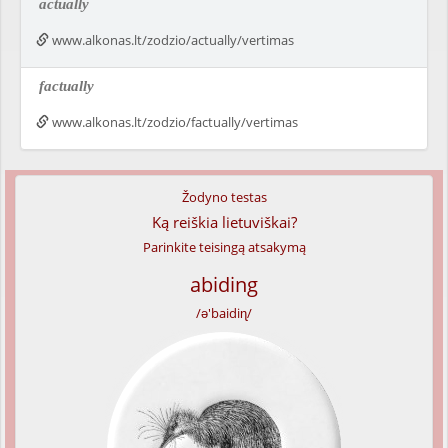
actually
www.alkonas.lt/zodzio/actually/vertimas
factually
www.alkonas.lt/zodzio/factually/vertimas
Žodyno testas
Ką reiškia lietuviškai?
Parinkite teisingą atsakymą
abiding
/ə'baidiɳ/