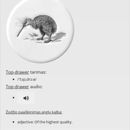
Top-drawer
tarimas:
/'tɔp,drɔ:ə/
Top-drawer
audio:
Žodžio paaiškinimas anglų kalba:
adjective: Of the
highest
quality
.