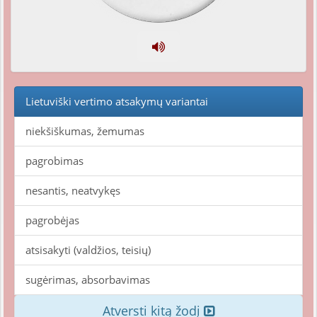
Lietuviški vertimo atsakymų variantai
niekšiškumas, žemumas
pagrobimas
nesantis, neatvykęs
pagrobėjas
atsisakyti (valdžios, teisių)
sugėrimas, absorbavimas
Atversti kitą žodį