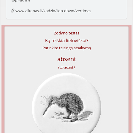
top
-down
www.alkonas.lt/zodzio/top-down/vertimas
Žodyno testas
Ką reiškia lietuviškai?
Parinkite teisingą atsakymą
absent
/'æbsənt/