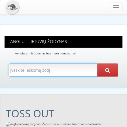
Toggl
navig
ANGLŲ - LIETUVIŲ ŽODYNAS
Kompiuterinis žodynas internete nemokamai
TOSS OUT