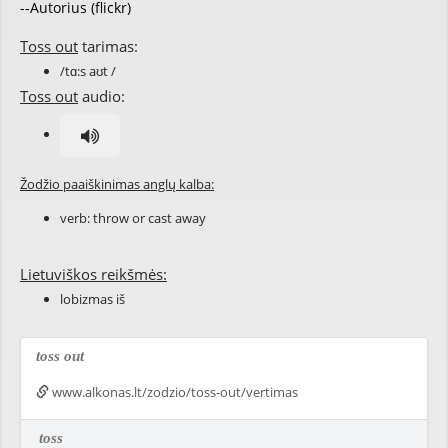
--Autorius (flickr)
Toss out
tarimas:
/tɑ:s aʊt /
Toss out
audio:
Žodžio paaiškinimas anglų kalba:
verb: throw or cast away
Lietuviškos reikšmės:
lobizmas iš
toss out
www.alkonas.lt/zodzio/toss-out/vertimas
toss