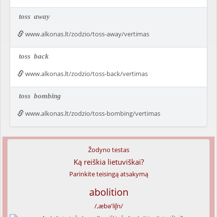
toss
away
www.alkonas.lt/zodzio/toss-away/vertimas
toss
back
www.alkonas.lt/zodzio/toss-back/vertimas
toss
bombing
www.alkonas.lt/zodzio/toss-bombing/vertimas
Žodyno testas
Ką reiškia lietuviškai?
Parinkite teisingą atsakymą
abolition
/,æbə'liʃn/