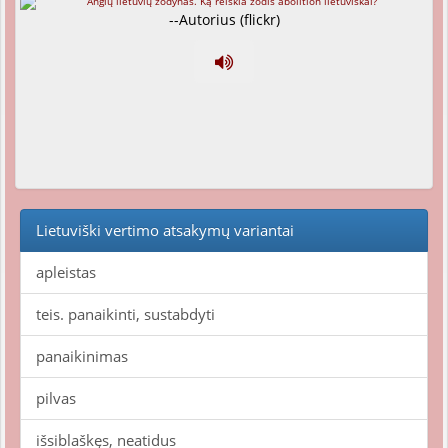
--Autorius (flickr)
Lietuviški vertimo atsakymų variantai
apleistas
teis. panaikinti, sustabdyti
panaikinimas
pilvas
išsiblaškęs, neatidus