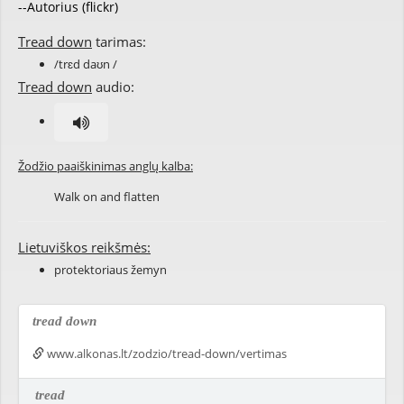
--Autorius (flickr)
Tread down
tarimas:
/trɛd daʊn /
Tread down
audio:
Žodžio paaiškinimas anglų kalba:
Walk on and flatten
Lietuviškos reikšmės:
protektoriaus žemyn
tread down
www.alkonas.lt/zodzio/tread-down/vertimas
tread