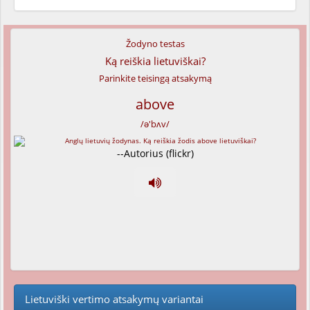
Žodyno testas
Ką reiškia lietuviškai?
Parinkite teisingą atsakymą
above
/ə'bʌv/
--Autorius (flickr)
Lietuviški vertimo atsakymų variantai