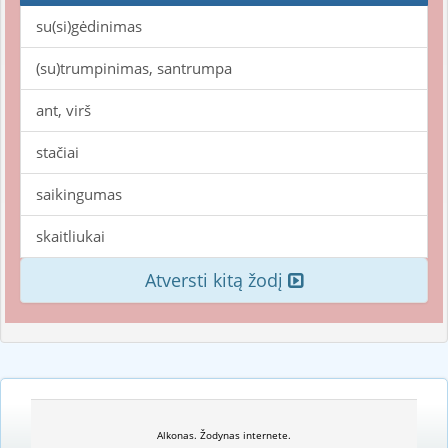
su(si)gėdinimas
(su)trumpinimas, santrumpa
ant, virš
stačiai
saikingumas
skaitliukai
Atversti kitą žodį
Alkonas. Žodynas internete.