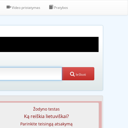
Video pristatymas
Pratybos
Ieškoti
Žodyno testas
Ką reiškia lietuviškai?
Parinkite teisingą atsakymą