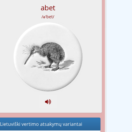
abet
/ə'bet/
Lietuviški vertimo atsakymų variantai