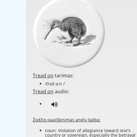
Tread on
tarimas:
/trɛd ɑ:n /
Tread on
audio:
Žodžio paaiškinimas anglų kalba:
noun: Violation of allegiance toward one's
country or sovereign, especially the betrayal 