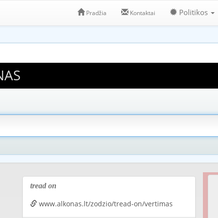
Politikos
Pradžia
Kontaktai
NAS
tread on
www.alkonas.lt/zodzio/tread-on/vertimas