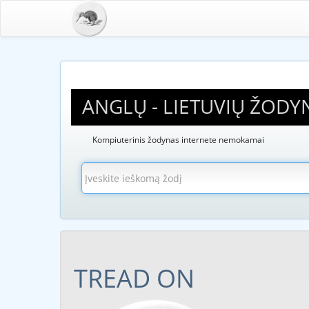
ANGLŲ - LIETUVIŲ ŽODY
Kompiuterinis žodynas internete nemokamai
TREAD ON