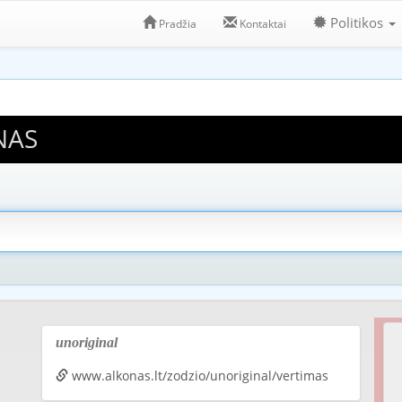
Politikos
Pradžia
Kontaktai
NAS
unoriginal
www.alkonas.lt/zodzio/unoriginal/vertimas