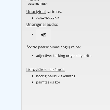
--Autorius (flickr)
Unoriginal
tarimas:
/'ʌnə'ridʤənl/
Unoriginal
audio:
Žodžio paaiškinimas anglų kalba:
adjective: Lacking originality; trite.
Lietuviškos reikšmės:
neoriginalus 2 skolintas
paimtas (iš ko)