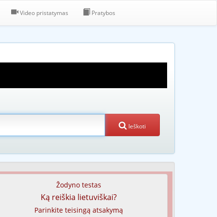
Video pristatymas
Pratybos
Ieškoti
Žodyno testas
Ką reiškia lietuviškai?
Parinkite teisingą atsakymą