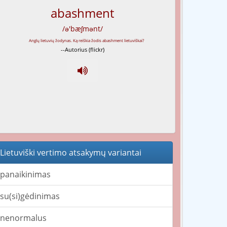
abashment
/ə'bæʃmənt/
--Autorius (flickr)
Lietuviški vertimo atsakymų variantai
panaikinimas
su(si)gėdinimas
nenormalus