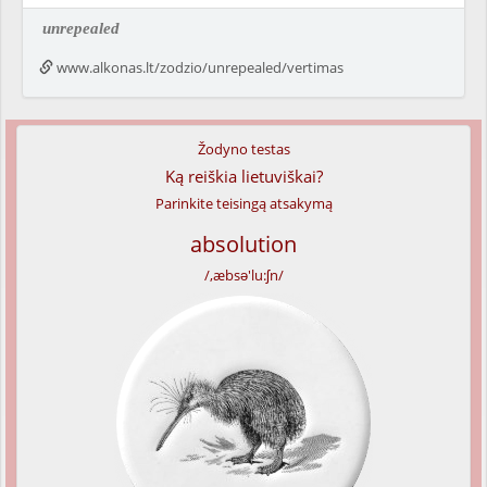
unrepealed
www.alkonas.lt/zodzio/unrepealed/vertimas
Žodyno testas
Ką reiškia lietuviškai?
Parinkite teisingą atsakymą
absolution
/,æbsə'lu:ʃn/