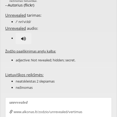
--Autorius (flickr)
Unrevealed
tarimas:
/' nri'vi:ld/
Unrevealed
audio:
Žodžio paaiškinimas anglų kalba:
adjective: Not
revealed
;
hidden
;
secret
.
Lietuviškos reikšmės:
neatskleistas 2 slepiamas
nežinomas
unrevealed
www.alkonas.lt/zodzio/unrevealed/vertimas