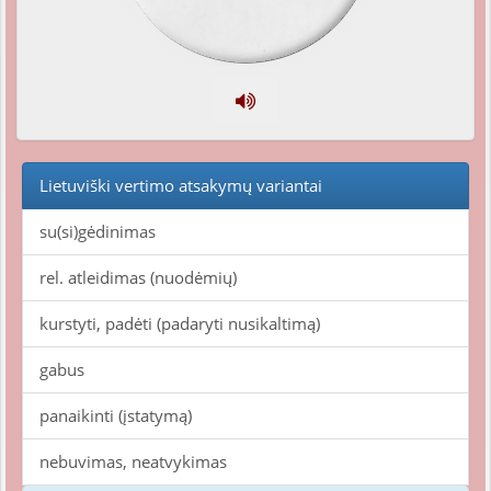
Lietuviški vertimo atsakymų variantai
su(si)gėdinimas
rel. atleidimas (nuodėmių)
kurstyti, padėti (padaryti nusikaltimą)
gabus
panaikinti (įstatymą)
nebuvimas, neatvykimas