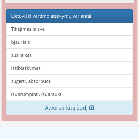
Lietuviški vertimo atsakymų variantai
Tikėjimas laisve
bjaurėtis
susilaikąs
išsiblaškymas
sugerti, absorbuoti
(su)trumpinti, (su)traukti
Atversti kitą žodį