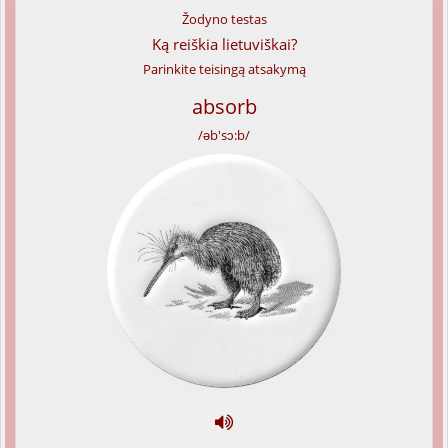
Žodyno testas
Ką reiškia lietuviškai?
Parinkite teisingą atsakymą
absorb
/əb'sɔ:b/