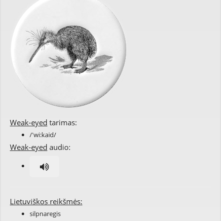
Weak-eyed
tarimas:
/'wi:kaid/
Weak-eyed
audio:
Lietuviškos reikšmės:
silpnaregis