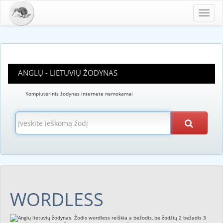
Toggl
navig
ANGLŲ - LIETUVIŲ ŽODYNAS
Kompiuterinis žodynas internete nemokamai
WORDLESS