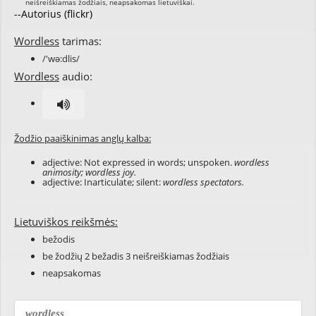
--Autorius (flickr)
Wordless
tarimas:
/'wə:dlis/
Wordless
audio:
Žodžio paaiškinimas anglų kalba:
adjective: Not expressed in words; unspoken.
wordless
animosity; wordless joy.
adjective: Inarticulate; silent:
wordless spectators.
Lietuviškos reikšmės:
bežodis
be žodžių 2 bežadis 3 neišreiškiamas žodžiais
neapsakomas
wordless