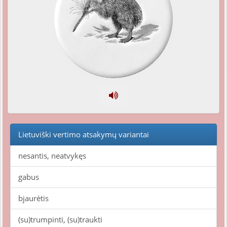
Lietuviški vertimo atsakymų variantai
nesantis, neatvykęs
gabus
bjaurėtis
(su)trumpinti, (su)traukti