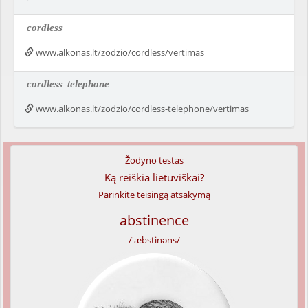
cordless
www.alkonas.lt/zodzio/cordless/vertimas
cordless
telephone
www.alkonas.lt/zodzio/cordless-telephone/vertimas
Žodyno testas
Ką reiškia lietuviškai?
Parinkite teisingą atsakymą
abstinence
/'æbstinəns/