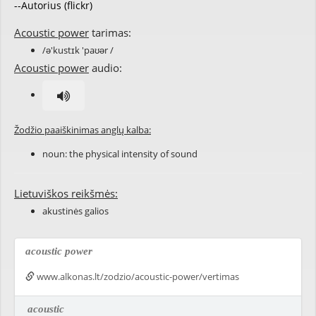
--Autorius (flickr)
Acoustic power
tarimas:
/ə'kustɪk 'paʊər /
Acoustic power
audio:
Žodžio paaiškinimas anglų kalba:
noun: the physical intensity of sound
Lietuviškos reikšmės:
akustinės galios
acoustic power
www.alkonas.lt/zodzio/acoustic-power/vertimas
acoustic