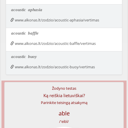
acoustic
aphasia
www.alkonas.lt/zodzio/acoustic-aphasia/vertimas
acoustic
baffle
www.alkonas.lt/zodzio/acoustic-baffle/vertimas
acoustic
buoy
www.alkonas.lt/zodzio/acoustic-buoy/vertimas
Žodyno testas
Ką reiškia lietuviškai?
Parinkite teisingą atsakymą
able
/'eibl/