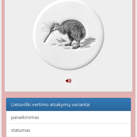
Lietuviški vertimo atsakymų variantai
panaikinimas
statumas