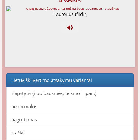
/ə'bɔmineit/
--Autorius (flickr)
Lietuviški vertimo atsakymų variantai
slapstytis (nuo bausmės, teismo ir pan.)
nenormalus
pagrobimas
stačiai