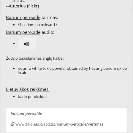
--Autorius (flickr)
Barium peroxide
tarimas:
/'bɛəriəm pə'rɑ:ksaɪd /
Barium peroxide
audio:
Žodžio paaiškinimas anglų kalba:
noun: a white toxic powder obtained by heating barium oxide
in air
Lietuviškos reikšmės:
bario peroksidas
barium peroxide
www.alkonas.lt/zodzio/barium-peroxide/vertimas