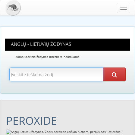
Toggl
navig
ANGLŲ - LIETUVIŲ ŽODYNAS
Kompiuterinis žodynas internete nemokamai
PEROXIDE