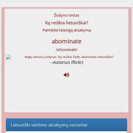
Žodyno testas
Ką reiškia lietuviškai?
Parinkite teisingą atsakymą
abominate
/ə'bɔmineit/
--Autorius (flickr)
Lietuviški vertimo atsakymų variantai