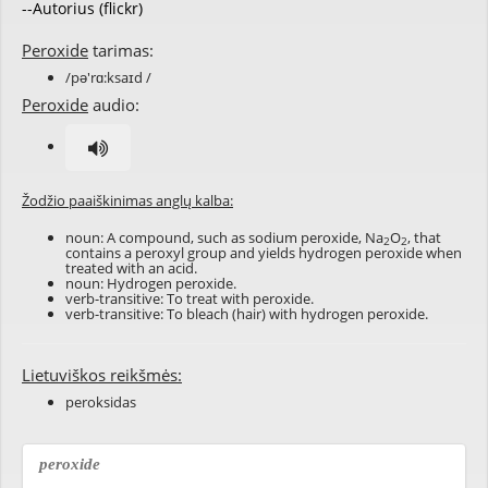
--Autorius (flickr)
Peroxide
tarimas:
/pə'rɑ:ksaɪd /
Peroxide
audio:
Žodžio paaiškinimas anglų kalba:
noun: A compound, such as sodium peroxide, Na
O
, that
2
2
contains a peroxyl group and yields hydrogen peroxide when
treated with an acid.
noun: Hydrogen peroxide.
verb-transitive: To treat with peroxide.
verb-transitive: To bleach (hair) with hydrogen peroxide.
Lietuviškos reikšmės:
peroksidas
peroxide