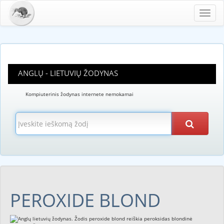
Toggl
navig
ANGLŲ - LIETUVIŲ ŽODYNAS
Kompiuterinis žodynas internete nemokamai
PEROXIDE BLOND