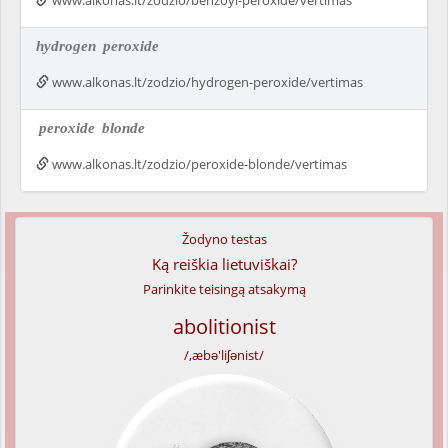
www.alkonas.lt/zodzio/benzoyl-peroxide/vertimas
hydrogen
peroxide
www.alkonas.lt/zodzio/hydrogen-peroxide/vertimas
peroxide
blonde
www.alkonas.lt/zodzio/peroxide-blonde/vertimas
Žodyno testas
Ką reiškia lietuviškai?
Parinkite teisingą atsakymą
abolitionist
/,æbə'liʃənist/