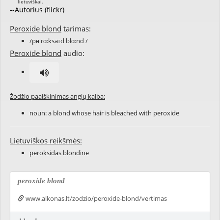
--Autorius (flickr)
Peroxide blond
tarimas:
/pə'rɑ:ksaɪd blɑ:nd /
Peroxide blond
audio:
Žodžio paaiškinimas anglų kalba:
noun: a blond whose hair is bleached with peroxide
Lietuviškos reikšmės:
peroksidas blondinė
peroxide blond
www.alkonas.lt/zodzio/peroxide-blond/vertimas