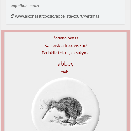
appellate
court
www.alkonas.lt/zodzio/appellate-court/vertimas
Žodyno testas
Ką reiškia lietuviškai?
Parinkite teisingą atsakymą
abbey
/'æbi/