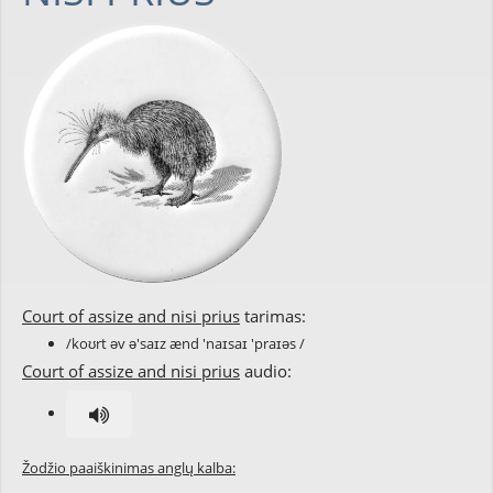
Court of assize and nisi prius
tarimas:
/koʊrt əv ə'saɪz ænd 'naɪsaɪ 'praɪəs /
Court of assize and nisi prius
audio:
Žodžio paaiškinimas anglų kalba: