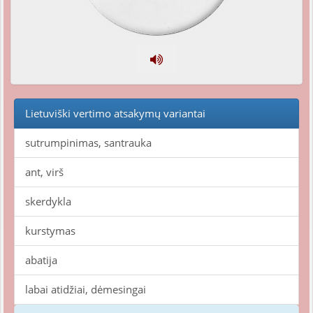
Lietuviški vertimo atsakymų variantai
sutrumpinimas, santrauka
ant, virš
skerdykla
kurstymas
abatija
labai atidžiai, dėmesingai