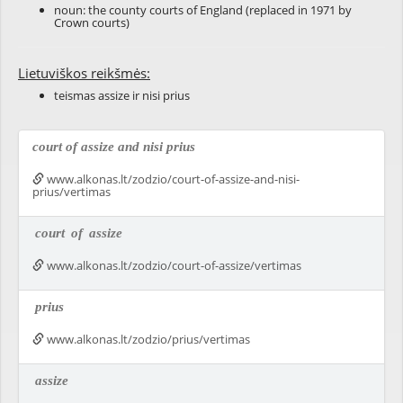
noun: the county courts of England (replaced in 1971 by
Crown courts)
Lietuviškos reikšmės:
teismas assize ir nisi prius
court of assize and nisi prius
www.alkonas.lt/zodzio/court-of-assize-and-nisi-
prius/vertimas
court
of
assize
www.alkonas.lt/zodzio/court-of-assize/vertimas
prius
www.alkonas.lt/zodzio/prius/vertimas
assize