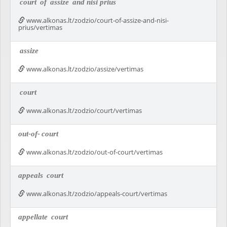
court
of
assize
and nisi prius
www.alkonas.lt/zodzio/court-of-assize-and-nisi-
prius/vertimas
assize
www.alkonas.lt/zodzio/assize/vertimas
court
www.alkonas.lt/zodzio/court/vertimas
out-of-
court
www.alkonas.lt/zodzio/out-of-court/vertimas
appeals
court
www.alkonas.lt/zodzio/appeals-court/vertimas
appellate
court