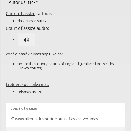
--Autorius (flickr)
Court of assize
tarimas:
/koʊrt əv ə'saɪz /
Court of assize
audio:
Žodžio paaiškinimas anglų kalba:
noun: the county courts of England (replaced in 1971 by
Crown courts)
Lietuviškos reikšmės:
teismas assize
court of assize
www.alkonas.lt/zodzio/court-of-assize/vertimas