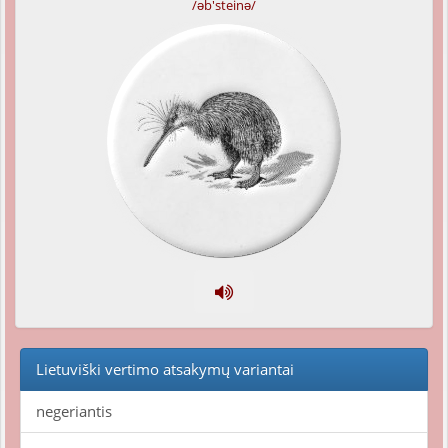
/əb'steinə/
Lietuviški vertimo atsakymų variantai
negeriantis