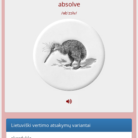
absolve
/əb'zɔlv/
Lietuviški vertimo atsakymų variantai