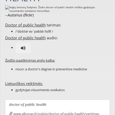
--Autorius (flickr)
Doctor of public health
tarimas:
/'dɑ:ktər əv 'pəblɪk hɛlθ /
Doctor of public health
audio:
Žodžio paaiškinimas anglų kalba:
noun: a doctor's degree in preventive medicine
Lietuviškos reikšmės:
gydytojas visuomenės sveikatos
doctor of public health
www.alkonas.lt/zodzio/doctor-of-public-health/vertimas