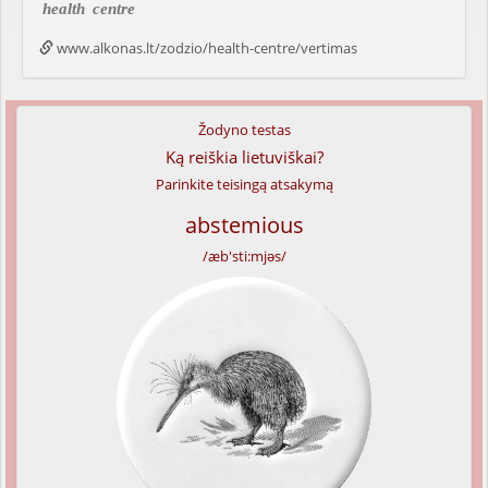
health
centre
www.alkonas.lt/zodzio/health-centre/vertimas
Žodyno testas
Ką reiškia lietuviškai?
Parinkite teisingą atsakymą
abstemious
/æb'sti:mjəs/