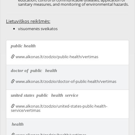
education, control of communicable diseases, application of
sanitary measures, and monitoring of environmental hazards.
Lietuviškos reikšmės:
visuomenės sveikatos
public health
www.alkonas.lt/zodzio/public-health/vertimas
doctor of
public
health
www.alkonas.lt/zodzio/doctor-of-public-health/vertimas
united states
public
health
service
www.alkonas.lt/zodzio/united-states-public-health-
service/vertimas
health