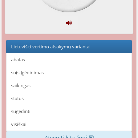
Lietuviški vertimo atsakymų variantai
abatas
su(si)gėdinimas
saikingas
status
sugėdinti
visiškai
Atversti kitą žodį