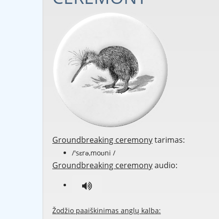
Groundbreaking ceremony
tarimas:
/'sɛrə,moʊni /
Groundbreaking ceremony
audio:
Žodžio paaiškinimas anglų kalba: