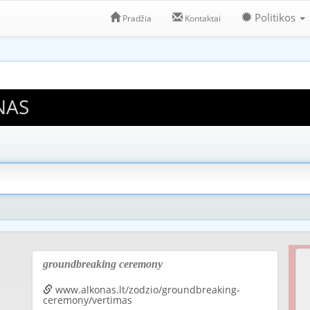
Politikos
Pradžia
Kontaktai
NAS
groundbreaking ceremony
www.alkonas.lt/zodzio/groundbreaking-
ceremony/vertimas