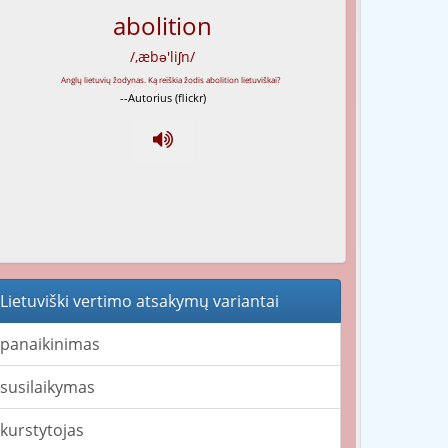
abolition
/,æbə'liʃn/
--Autorius (flickr)
Lietuviški vertimo atsakymų variantai
panaikinimas
susilaikymas
kurstytojas