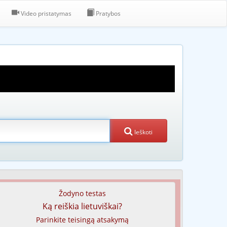
Video pristatymas
Pratybos
Ieškoti
Žodyno testas
Ką reiškia lietuviškai?
Parinkite teisingą atsakymą