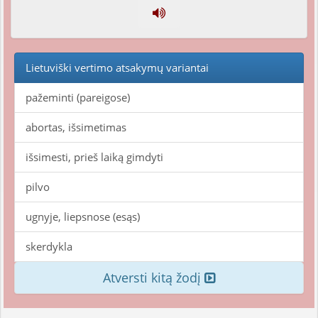
Lietuviški vertimo atsakymų variantai
pažeminti (pareigose)
abortas, išsimetimas
išsimesti, prieš laiką gimdyti
pilvo
ugnyje, liepsnose (esąs)
skerdykla
Atversti kitą žodį