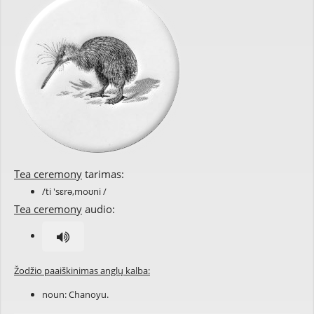
Tea ceremony
tarimas:
/ti 'sɛrə,moʊni /
Tea ceremony
audio:
Žodžio paaiškinimas anglų kalba:
noun: Chanoyu.