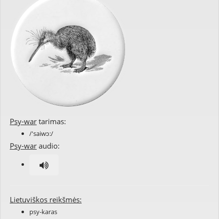
Psy-war
tarimas:
/'saiwɔ:/
Psy-war
audio:
Lietuviškos reikšmės:
psy-karas