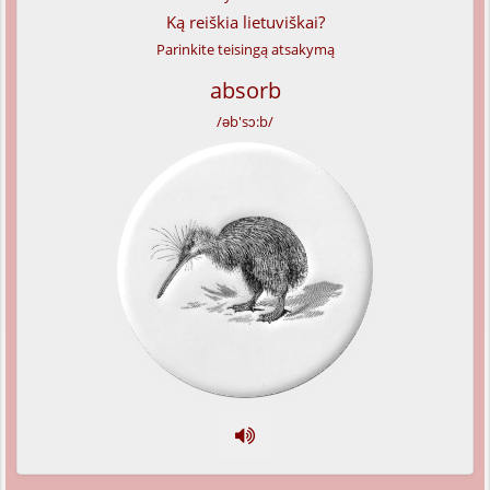
Ką reiškia lietuviškai?
Parinkite teisingą atsakymą
absorb
/əb'sɔ:b/