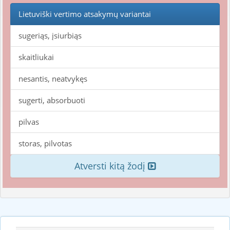
Lietuviški vertimo atsakymų variantai
sugeriąs, įsiurbiąs
skaitliukai
nesantis, neatvykęs
sugerti, absorbuoti
pilvas
storas, pilvotas
Atversti kitą žodį