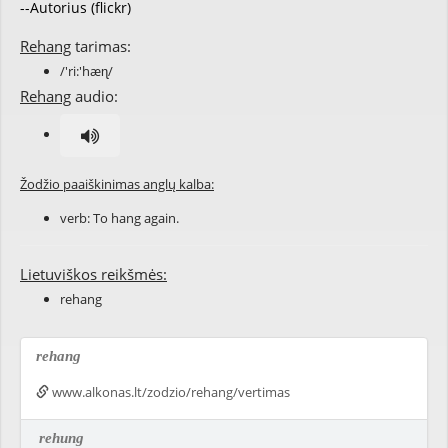
--Autorius (flickr)
Rehang
tarimas:
/'ri:'hæɳ/
Rehang
audio:
Žodžio paaiškinimas anglų kalba:
verb: To
hang
again.
Lietuviškos reikšmės:
rehang
rehang
www.alkonas.lt/zodzio/rehang/vertimas
rehung