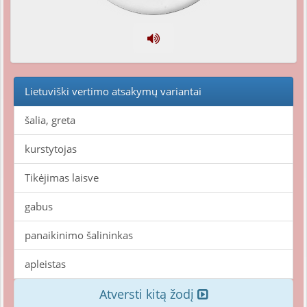
Lietuviški vertimo atsakymų variantai
šalia, greta
kurstytojas
Tikėjimas laisve
gabus
panaikinimo šalininkas
apleistas
Atversti kitą žodį