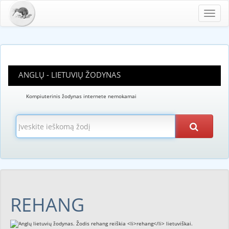
Toggl
navig
ANGLŲ - LIETUVIŲ ŽODYNAS
Kompiuterinis žodynas internete nemokamai
REHANG