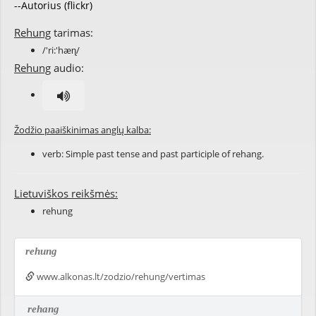
--Autorius (flickr)
Rehung
tarimas:
/'ri:'hæɳ/
Rehung
audio:
Žodžio paaiškinimas anglų kalba:
verb: Simple past tense and past participle of
rehang
.
Lietuviškos reikšmės:
rehung
rehung
www.alkonas.lt/zodzio/rehung/vertimas
rehang