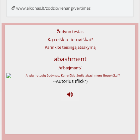
www.alkonas.lt/zodzio/rehang/vertimas
Žodyno testas
Ką reiškia lietuviškai?
Parinkite teisingą atsakymą
abashment
/ə'bæʃmənt/
--Autorius (flickr)