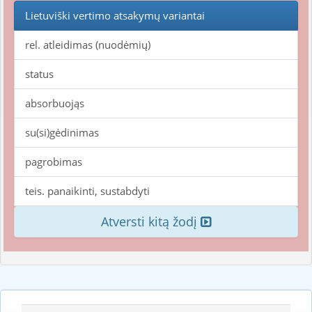
Lietuviški vertimo atsakymų variantai
rel. atleidimas (nuodėmių)
status
absorbuojąs
su(si)gėdinimas
pagrobimas
teis. panaikinti, sustabdyti
Atversti kitą žodį