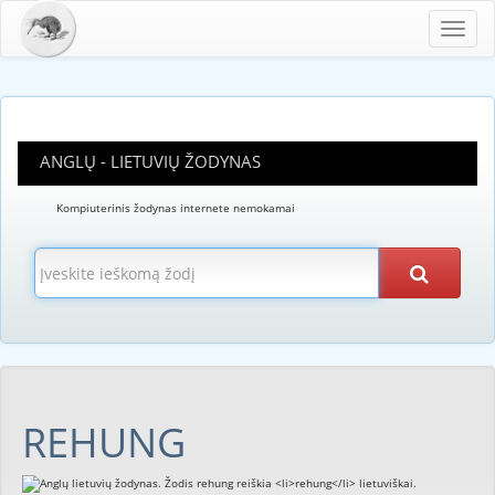
Toggl
navig
ANGLŲ - LIETUVIŲ ŽODYNAS
Kompiuterinis žodynas internete nemokamai
REHUNG