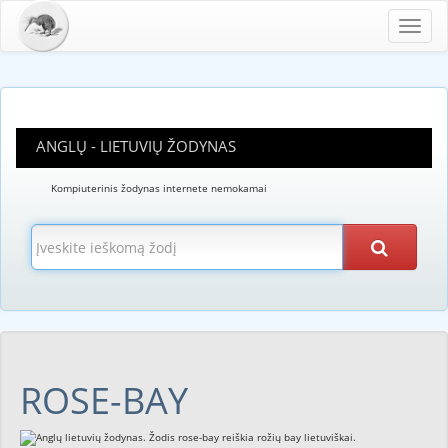
Toggl
navig
ANGLŲ - LIETUVIŲ ŽODYNAS
Kompiuterinis žodynas internete nemokamai
ROSE-BAY