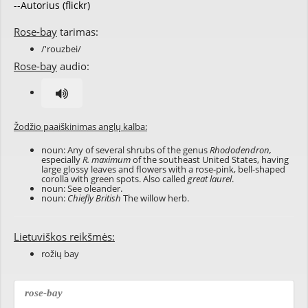
--Autorius (flickr)
Rose-bay
tarimas:
/'rouzbei/
Rose-bay
audio:
Žodžio paaiškinimas anglų kalba:
noun: Any of several shrubs of the genus
Rhododendron,
especially
R. maximum
of the southeast United States, having
large glossy leaves and flowers with a rose-pink, bell-shaped
corolla with green spots. Also called
great laurel
.
noun: See
oleander
.
noun:
Chiefly British
The willow herb.
Lietuviškos reikšmės:
rožių bay
rose-bay