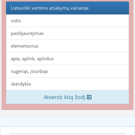
Lietuviški vertimo atsakymų variantai
votis
pasibjaurėjimas
elementorius
apie, aplink, aplinkui
sugeriąs, įsiurbiąs
skerdykla
Atversti kitą žodį