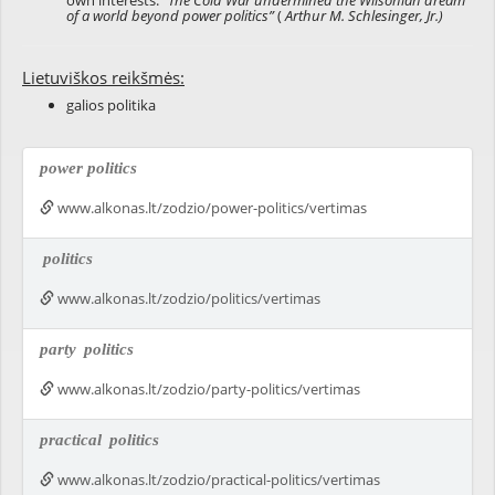
own interests:
"The Cold War undermined the Wilsonian dream
of a world beyond power politics”
(
Arthur M. Schlesinger, Jr.)
Lietuviškos reikšmės:
galios politika
power politics
www.alkonas.lt/zodzio/power-politics/vertimas
politics
www.alkonas.lt/zodzio/politics/vertimas
party
politics
www.alkonas.lt/zodzio/party-politics/vertimas
practical
politics
www.alkonas.lt/zodzio/practical-politics/vertimas