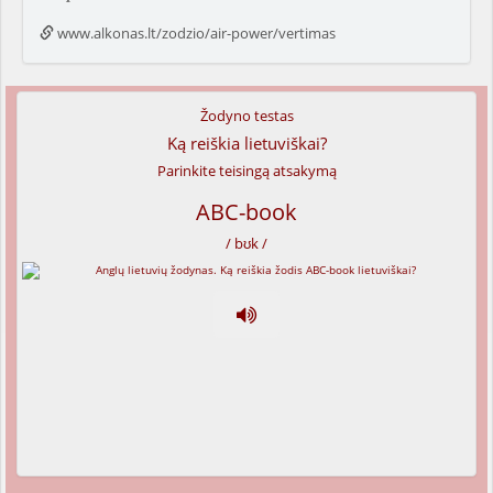
www.alkonas.lt/zodzio/air-power/vertimas
Žodyno testas
Ką reiškia lietuviškai?
Parinkite teisingą atsakymą
ABC-book
/ bʊk /